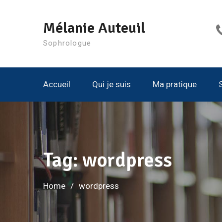
Skip
to
Mélanie Auteuil
content
Sophrologue
Accueil
Qui je suis
Ma pratique
Tag: wordpress
Home
wordpress